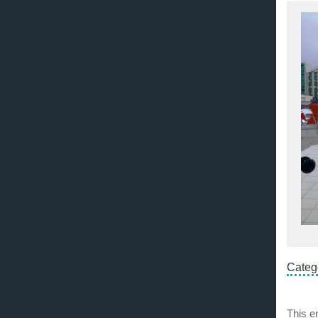
Categ
This e