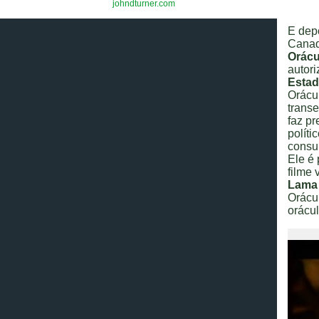
johndturner.com
E dep
Cana
Orácu
autori
Estad
Orácu
trans
faz p
polít
consul
Ele é 
filme
Lama
Orácu
orácul