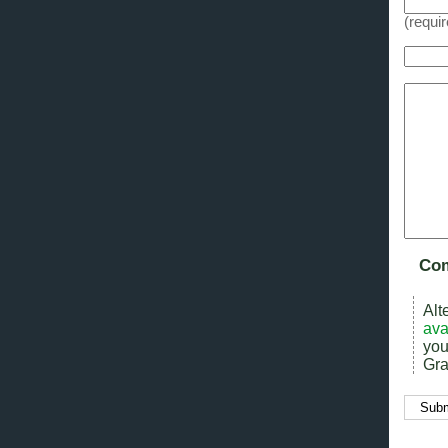
(requi
Com
Alt
ava
you
Gra