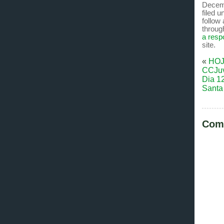
Decemb
filed 
follow
throug
a res
site.
«
HOJ
CCJu
Dia 1
Santa
Com