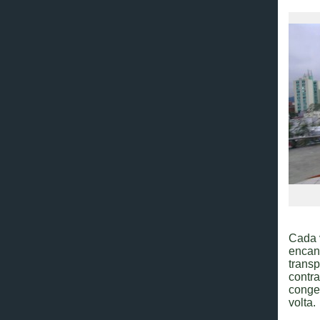
Cada 
encan
trans
contr
conges
volta.