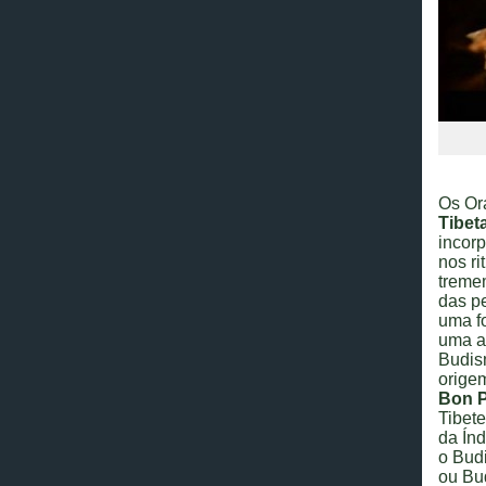
Os Or
Tibet
incor
nos r
treme
das p
uma f
uma a
Budis
orige
Bon 
Tibet
da Índ
o Bud
ou B